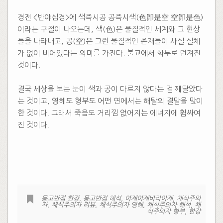
경전 <반야심경>에 색즉시공 공즉시색(色卽是空 空卽是色)
이라는 구절이 나오는데, 색(色)은 물질적인 세계와 그 현상
들을 나타내고, 공(空)은 그런 물질적인 존재들이 사실 실체
가 없이 비어있다는 의미를 가진다. 불교에서 화두로 던져진
것이다.
결국 세상을 보는 눈이 색과 공이 다르지 않다는 걸 깨달았다
는 것이고, 영혜도 형부도 어떤 면에서는 해탈의 결말을 맞이
한 것이다. 그래서 죽음도 거리낌 없어지는 에너지에 휩싸여
진 것이다.
몽고반점 한강
,
몽고반점 해석
,
아제아제바라아제
,
채식주의
자
,
채식주의자 리뷰
,
채식주의자 영혜
,
채식주의자 해석
,
채
식주의자 형부
,
한강