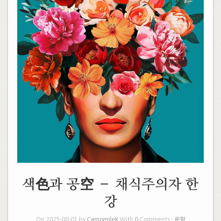
색色과 공空 – 채식주의자 한
강
On 2025-08-01 by
CamomileK
With
0
Comments -
문학