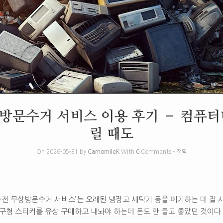
방문수거 서비스 이용 후기 – 컴퓨터
릴 때도
On 2026-05-31 by
CamomileK
With
0
Comments -
절약
전 무상방문수거 서비스’는 오래된 냉장고 세탁기 등을 폐기하는 데 잘 사
 구청 스티커를 유상 구매하고 내놔야 하는데 돈도 안 들고 좋았던 것이다.