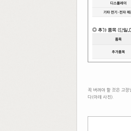
​
꼭 버려야 할 것은 고
다(아래 사진).