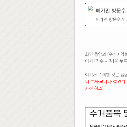
폐가전 방문수
폐가전 방문수거
​
화면 중앙의 [수거예약
어서 [접수 시작]을 누
여기서 주의할 것은 냉장
터 본체·모니터·30인치
사진 참조).