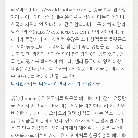
타오바오(https://world.taobao.com)는 중국 최대 전자상
거래 사이트이다. 중국 내수 용으로 시작해서 메뉴도 영어나
한국어 지원이 안 된다는 게 같은 알리바바 그룹 산하의 알리
익스프레스(https://ko.aliexpress.com)와의 차이이다. 우
리나라 쿠팡이나 지마켓처럼 수많은 소매 상점들을 플랫폼으
로 모아 놓았는데, 그 중에는 몇 년째 좋은 평판을 얻고 있는
곳도 있고, 생긴지 얼마 안 되어 판매량이 0인 곳도 있다. 결
국 셀러 평가를 확인해야 하는데, 셀러 등급에서 왕관 이상,
평점은 4.9나 근처, 같은 카테고리 상품 판매자들 중 비교 지
수 50~60를 확인하면 좋다고 한다.
디시인사이드_타오바오 셀러 거르기_소령쟈응
​
后门(hòumén)은 한국어로 뒷문을 의미하는데, 정식 유통망
을 거치지 않고 뒤로 빼서 파는 제품을 지칭한다. 리퍼비시와
비슷한 개념이다. 타오바오의 몇몇 상점들에서는 엑스페리아
后门 제품을 취급하고 있다. 정식 AS가 되지는 않지만 가격
은 그 만큼 저렴하다. 우리나라에서 해외직구로 정품 엑스페
리아를 사도 어차피 AS는 현지 판매처로 항공우송을 해야 하