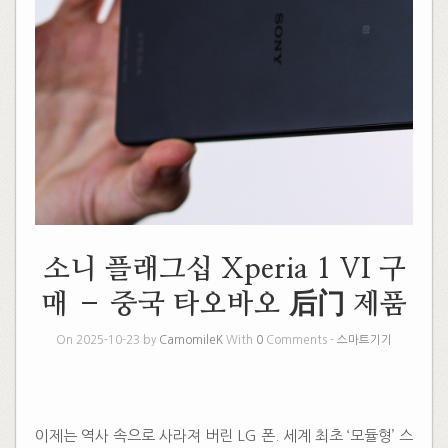
소니 플래그십 Xperia 1 VI 구
매 – 중국 타오바오 后门 제품
On 2025-10-23 by
CamomileK
With
0
Comments -
스마트기기
​
​
이제는 역사 속으로 사라져 버린 LG 폰. 세계 최초 ‘모듈형’ 스