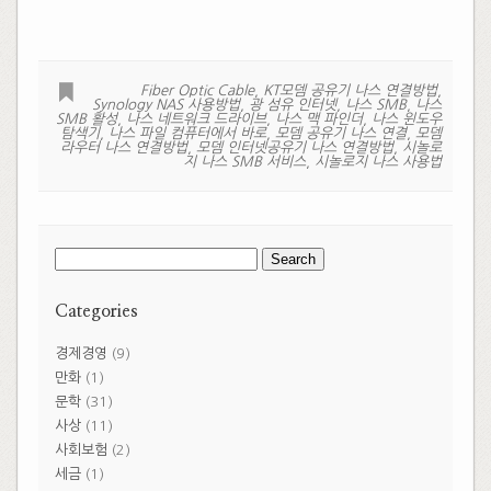
Fiber Optic Cable
,
KT모뎀 공유기 나스 연결방법
,
Synology NAS 사용방법
,
광 섬유 인터넷
,
나스 SMB
,
나스
SMB 활성
,
나스 네트워크 드라이브
,
나스 맥 파인더
,
나스 윈도우
탐색기
,
나스 파일 컴퓨터에서 바로
,
모뎀 공유기 나스 연결
,
모뎀
라우터 나스 연결방법
,
모뎀 인터넷공유기 나스 연결방법
,
시놀로
지 나스 SMB 서비스
,
시놀로지 나스 사용법
Search
for:
Categories
경제경영
(9)
만화
(1)
문학
(31)
사상
(11)
사회보험
(2)
세금
(1)