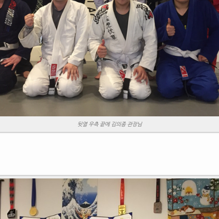
뒷열 우측 끝에 김의종 관장님