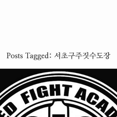
Posts Tagged:
서초구주짓수도장