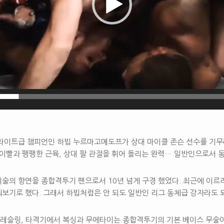
C 라이트급 챔피언인 하빕 누르마고메도프가 상대 마이클 존슨​ 선수를 기
 이빨과 팽팽한 근육, 상대 팔 관절을 휘어 돌리는 완력… 일반인으로서 
술의 향연을 종합격투기 팬으로서 10년 넘게 구경 했었다. 최근에 이르
보기로 했다. 그래서 하빕처럼은 안 되도 일반인 리그 동체급 강자라도 되
레슬링, 타격기에서 복싱과 무에타이는 종합격투기의 기본 베이스 무술이라