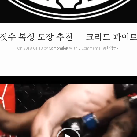
짓수 복싱 도장 추천 – 크리드 파이
On 2018-04-13 by
CamomileK
With
0
Comments -
종합격투기