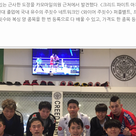
있는 근사한 도장을 카모마일의원 근처에서 발견했다. <크리드 파이트 아
인대 졸업에 국내 유수의 주짓수 네트워크인 <와이어 주짓수> 퍼플벨트,
짓수와 복싱 양 종목을 한 번 등록으로 다 배울 수 있고, 가격도 한 종목 