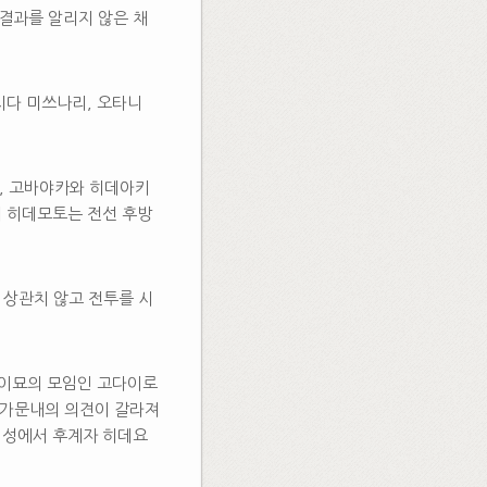
결과를 알리지 않은 채
시다 미쓰나리, 오타니
), 고바야카와 히데아키
리 히데모토는 전선 후방
 상관치 않고 전투를 시
다이묘의 모임인 고다이로
 가문내의 의견이 갈라져
 성에서 후계자 히데요