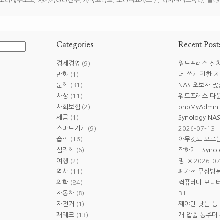
모리테루모토
,
세키가하라전투
,
시바료타로
,
오타니요시쓰구
,
이시다미쓰나리
,
클레
Categories
Recent Post
경제경영
(9)
워드프레스 설치 
만화
(1)
더 쓰기 권한 지정
문학
(31)
NAS 초보자 맞
사상
(11)
워드프레스 다운로
사회보험
(2)
phpMyAdmin
세금
(1)
Synology N
스마트기기
(9)
2026-07-13
습작
(16)
아무것도 모르는
심리학
(6)
작하기 – Syno
여행
(2)
명 IX
2026-07
역사
(11)
폐가전 무상방문
의학
(84)
컴퓨터나 모니터
자동차
(8)
31
자전거
(1)
째야만 낫는 등 
재테크
(13)
개 압출 농주머