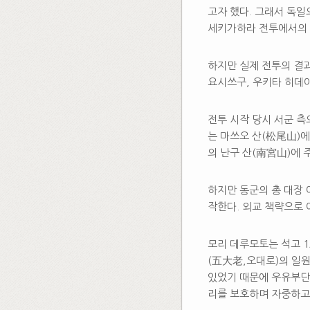
고자 했다. 그래서 독
세키가하라 전투에서의 
하지만 실제 전투의 결과
요시쓰구, 우키타 히데이
전투 시작 당시 서군 측
는 마쓰오 산(松尾山)에
의 난구 산(南宮山)에 
하지만 동군의 총 대장 
작한다. 외교 책략으로
모리 데루모토는 석고 
(五大老,오대로)의 일
있었기 때문에 우유부단
리를 보호하며 자중하고