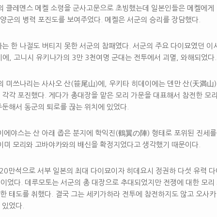
일의 클레멘스 메켈 소령을 군사고문으로 초빙했는데 일본인들은 메켈에게 
양군의 병력 포진도를 보여주었다. 메켈은 서군의 승리를 장담했다.
는 한 나절도 버티지 못한 서군의 참패였다. 서군의 주요 다이묘였던 이
에, 고니시 유키나가의 3만 3천여명 군대는 전투에서 괴멸, 와해되었다.
의 미쓰나리는 사사오 산(笹尾山)에, 우키타 히데이에는 덴만 산(天満山
 각각 포진했다. 게다가 총대장을 맡은 모리 가문을 대표해서 참전한 모
주둔해서 동군의 퇴로를 끊는 위치에 있었다.
이에야스는 산 아래 좁은 분지에 학익진(鶴翼の陣) 형태로 포위된 진세를
 이미 모리와 고바야카와의 배신을 확정지었다고 생각했기 때문이다.
120만석으로 서부 일본의 최대 다이묘이자 히데요시 정권하 다섯 유력 
원이었다. 데루모토는 서군의 총 대장으로 추대되었지만 전쟁에 대한 모리
한 태도를 취했다. 결국 그는 세키가하라 전투에 참전하지도 않고 오사카
 있었다.