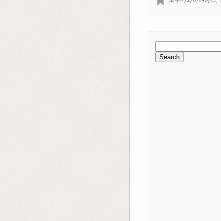
도쿠가와이에야스
,
Search
for: