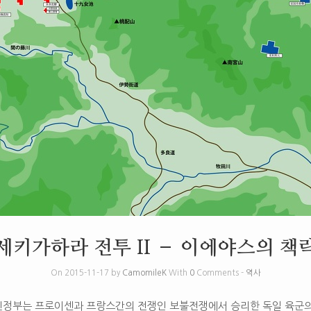
세키가하라 전투 II – 이에야스의 책
On 2015-11-17 by
CamomileK
With
0
Comments -
역사
신정부는 프로이센과 프랑스간의 전쟁인 보불전쟁에서 승리한 독일 육군의