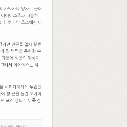
바야카와가의 양자로 들어
미 이에야스측과 내통한
었다. 하지만 초조해진 이
켰지만 전군을 일사 분란
가 될 병력을 동원할 수
성 때문에 싸움의 양상이
 그래서 이에야스는 히
반을 세키가하라에 투입했
중에 창 끝을 돌린 고바야
던 포진 상의 우위를 정