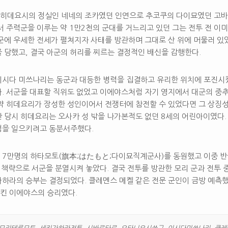
히데요시의 정실인 네네의 조카였던 인연으로 추코쿠의 다이묘였던 고
서 주력군을 이루는 약 1만2천의 군대를 거느리고 있던 그는 전투 전 이
군에 우세한 전세가 펼쳐지자 사태를 방관하며 그대로 산 위에 머물러 있
 당했고, 결국 아군의 허리를 찌르는 결정적인 배신을 감행한다.
이시다 미쓰나리는 동군과 대등한 병력을 집결하고 유리한 위치에 포진시
. 서군을 대표할 직위도 없었고 이에야스처럼 자기 영지에서 대군의 중추
만약 히데요리가 장성한 성인이어서 전쟁터에 참전할 수 있었다면 그 상징
만 당시 히데요리는 오사카 성 밖을 나가본적도 없던 8세의 어린아이였다.
쟁을 일으키려고 동분서주했다.
 7만명의 하타모토(旗本;はたもと;다이묘직계군사)를 동원했고 이중 
교 책략으로 서군을 분열시켜 놓았다. 결국 전투를 방관한 모리 군과 전투 
하라의 승부는 결정되었다. 클레멘스 메켈 같은 전문 군인이 금방 예측했
킨 이에야스의 승리였다.