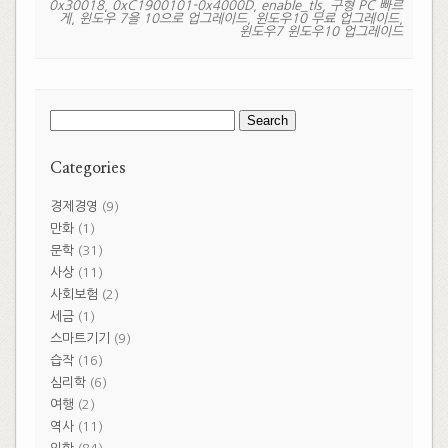
0x30018
,
0xC1900101-0x4000D
,
enable_tls
,
구형 PC 빠르
게
,
윈도우 7을 10으로 업그레이드
,
윈도우10 무료 업그레이드
,
윈도우7 윈도우10 업그레이드
Search
for:
Categories
경제경영
(9)
만화
(1)
문학
(31)
사상
(11)
사회보험
(2)
세금
(1)
스마트기기
(9)
습작
(16)
심리학
(6)
여행
(2)
역사
(11)